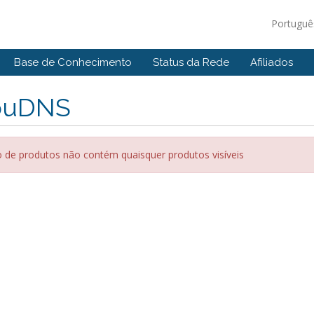
Portugu
Base de Conhecimento
Status da Rede
Afiliados
ouDNS
 de produtos não contém quaisquer produtos visíveis