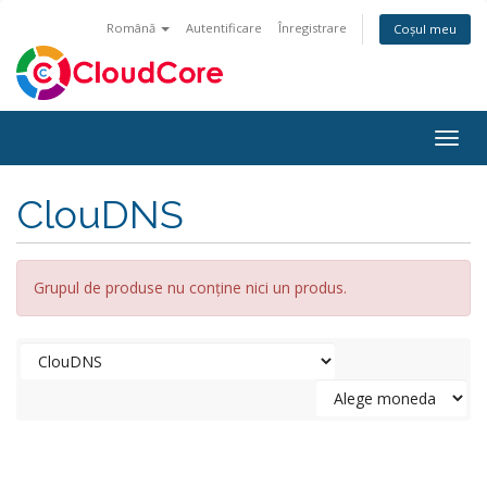
Română
Autentificare
Înregistrare
Coșul meu
Togg
navig
ClouDNS
Grupul de produse nu conține nici un produs.