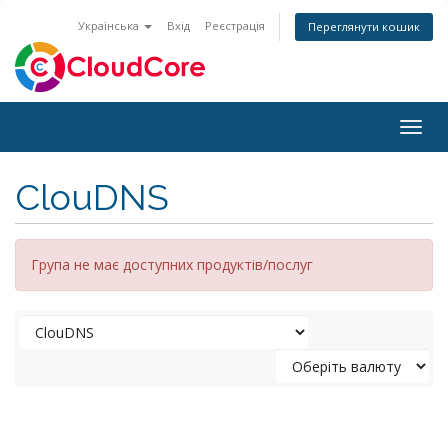
Українська
Вхід
Реєстрація
Переглянути кошик
Togg
navig
ClouDNS
Група не має доступних продуктів/послуг