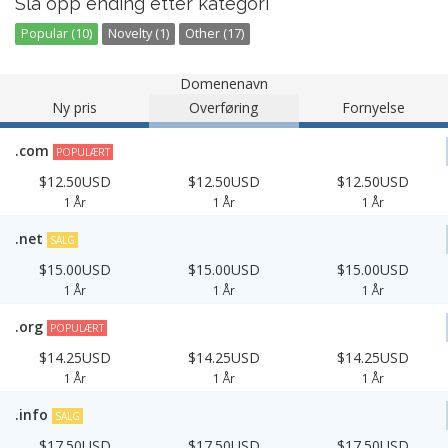
Slå opp ending etter kategori
Popular (10)
Novelty (1)
Other (17)
Domenenavn
Ny pris
Overføring
Fornyelse
.com
POPULÆRT
$12.50USD
$12.50USD
$12.50USD
1 År
1 År
1 År
.net
SALG
$15.00USD
$15.00USD
$15.00USD
1 År
1 År
1 År
.org
POPULÆRT
$14.25USD
$14.25USD
$14.25USD
1 År
1 År
1 År
.info
SALG
$17.50USD
$17.50USD
$17.50USD