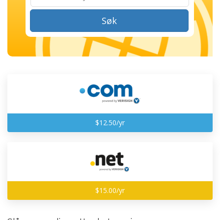
Søk
$12.50/yr
$15.00/yr