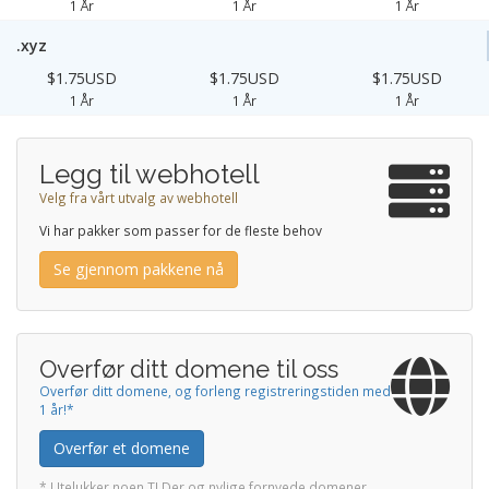
1 År
1 År
1 År
.xyz
$1.75USD
$1.75USD
$1.75USD
1 År
1 År
1 År
Legg til webhotell
Velg fra vårt utvalg av webhotell
Vi har pakker som passer for de fleste behov
Se gjennom pakkene nå
Overfør ditt domene til oss
Overfør ditt domene, og forleng registreringstiden med
1 år!*
Overfør et domene
* Utelukker noen TLDer og nylige fornyede domener