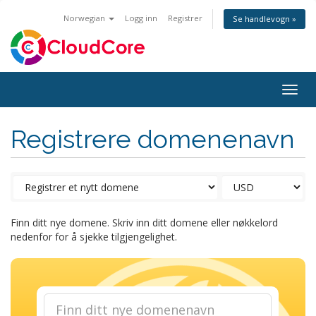
Norwegian
Logg inn
Registrer
Se handlevogn »
Togg
navig
Registrere domenenavn
Finn ditt nye domene. Skriv inn ditt domene eller nøkkelord
nedenfor for å sjekke tilgjengelighet.