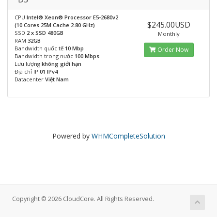
CPU
Intel® Xeon® Processor E5-2680v2
$245.00USD
(10 Cores 25M Cache 2.80 GHz)
SSD
2 x SSD 480GB
Monthly
RAM
32GB
Bandwidth quốc tế
10 Mbp
Order Now
Bandwidth trong nước
100 Mbps
Lưu lượng
không giới hạn
Địa chỉ IP
01 IPv4
Datacenter
Việt Nam
Powered by
WHMCompleteSolution
Copyright © 2026 CloudCore. All Rights Reserved.