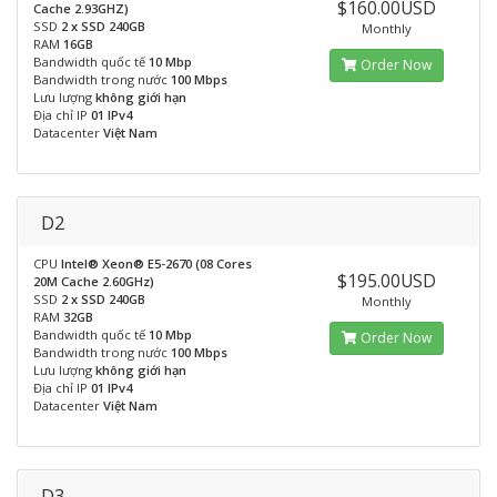
$160.00USD
Cache 2.93GHZ)
SSD
2 x SSD 240GB
Monthly
RAM
16GB
Bandwidth quốc tế
10 Mbp
Order Now
Bandwidth trong nước
100 Mbps
Lưu lượng
không giới hạn
Địa chỉ IP
01 IPv4
Datacenter
Việt Nam
D2
CPU
Intel® Xeon® E5-2670 (08 Cores
$195.00USD
20M Cache 2.60GHz)
SSD
2 x SSD 240GB
Monthly
RAM
32GB
Bandwidth quốc tế
10 Mbp
Order Now
Bandwidth trong nước
100 Mbps
Lưu lượng
không giới hạn
Địa chỉ IP
01 IPv4
Datacenter
Việt Nam
D3