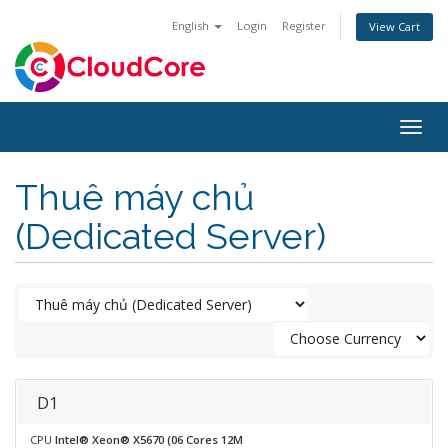
English
Login
Register
View Cart
Togg
navig
Thuê máy chủ
(Dedicated Server)
D1
CPU
Intel® Xeon® X5670 (06 Cores 12M