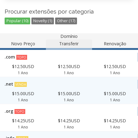
Procurar extensões por categoria
Popular (10)
Novelty (1)
Other (17)
Domínio
Novo Preço
Transferir
Renovação
.com
TOPO
$12.50USD
$12.50USD
$12.50USD
1 Ano
1 Ano
1 Ano
.net
VENDA
$15.00USD
$15.00USD
$15.00USD
1 Ano
1 Ano
1 Ano
.org
TOPO
$14.25USD
$14.25USD
$14.25USD
1 Ano
1 Ano
1 Ano