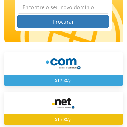
Procurar
$12.50/yr
$15.00/yr