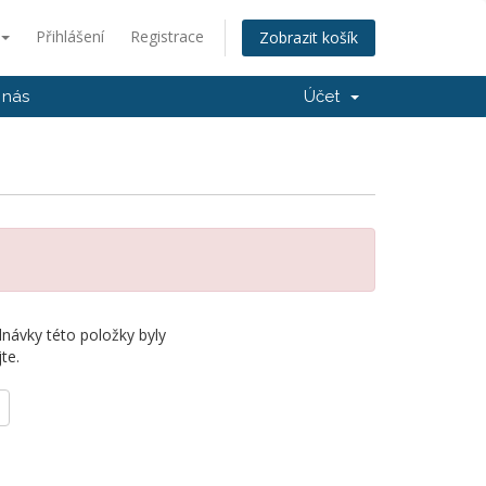
Přihlášení
Registrace
Zobrazit košík
 nás
Účet
návky této položky byly
te.