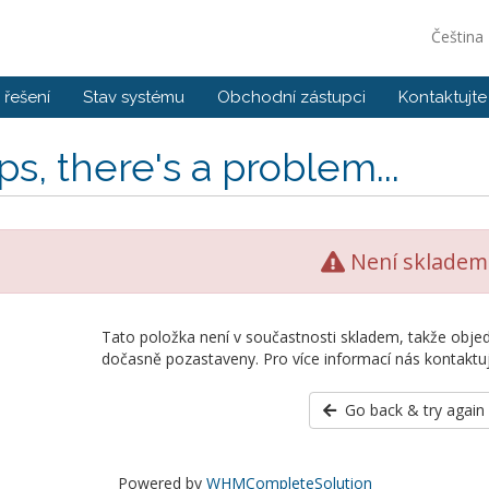
Čeština
řešení
Stav systému
Obchodní zástupci
Kontaktujte
s, there's a problem...
Není skladem
Tato položka není v součastnosti skladem, takže objed
dočasně pozastaveny. Pro více informací nás kontaktuj
Go back & try again
Powered by
WHMCompleteSolution