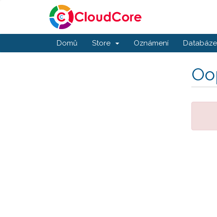
Domů
Store
Oznámení
Databáze 
Oop