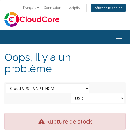
Français
Connexion
Inscription
Afficher le panier
Togg
navig
Oops, il y a un
problème...
Rupture de stock