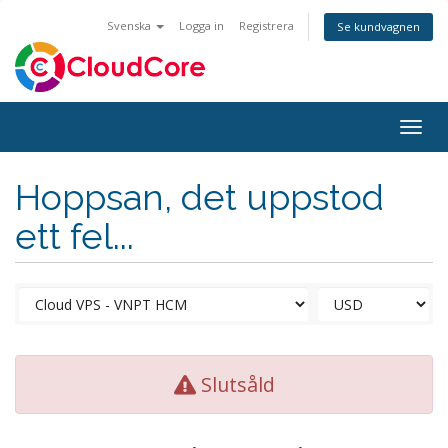
Svenska
Logga in
Registrera
Se kundvagnen
Togg
navig
Hoppsan, det uppstod
ett fel...
Slutsåld