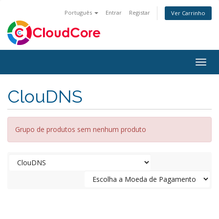
Português
Entrar
Registar
Ver Carrinho
Togg
navig
ClouDNS
Grupo de produtos sem nenhum produto