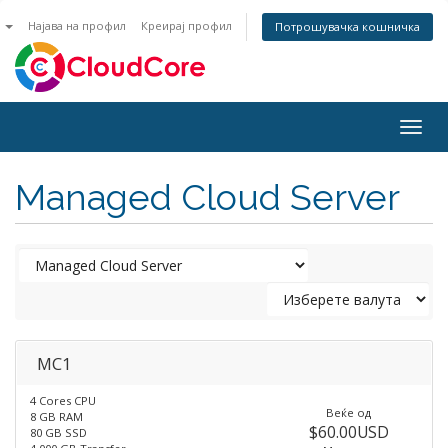
n
Најава на профил
Креирај профил
Потрошувачка кошничка
Togg
navig
Managed Cloud Server
MC1
4 Cores CPU
Веќе од
8 GB RAM
$60.00USD
80 GB SSD