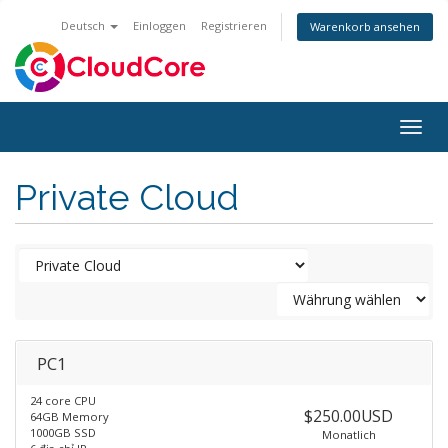
Deutsch
Einloggen
Registrieren
Warenkorb ansehen
Togg
navig
Private Cloud
PC1
24 core CPU
$250.00USD
64GB Memory
1000GB SSD
Monatlich