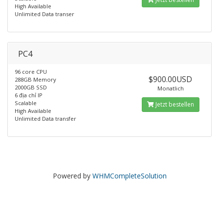
High Available
Unlimited Data transer
PC4
96 core CPU
$900.00USD
288GB Memory
2000GB SSD
Monatlich
6 địa chỉ IP
Scalable
Jetzt bestellen
High Available
Unlimited Data transfer
Powered by
WHMCompleteSolution