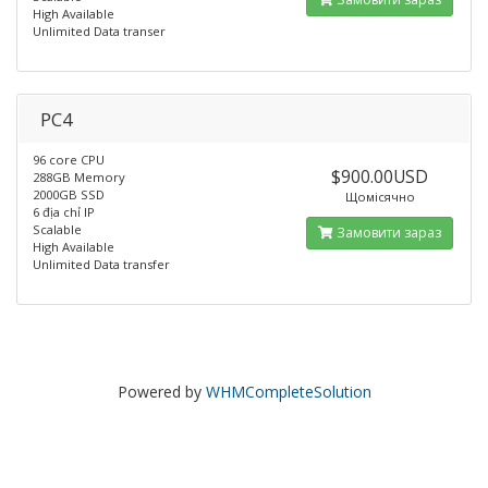
High Available
Unlimited Data transer
PC4
96 core CPU
$900.00USD
288GB Memory
2000GB SSD
Щомісячно
6 địa chỉ IP
Scalable
Замовити зараз
High Available
Unlimited Data transfer
Powered by
WHMCompleteSolution