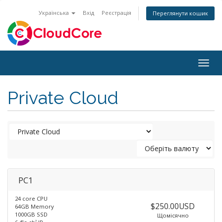
Українська
Вхід
Реєстрація
Переглянути кошик
Togg
navig
Private Cloud
PC1
24 core CPU
$250.00USD
64GB Memory
1000GB SSD
Щомісячно