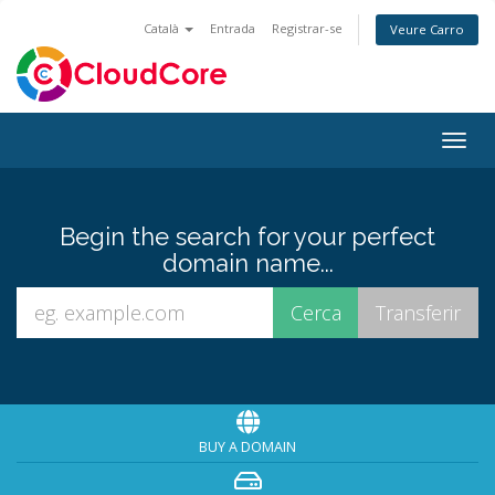
Català
Entrada
Registrar-se
Veure Carro
Togg
navig
Begin the search for your perfect
domain name...
BUY A DOMAIN